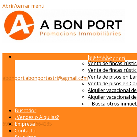
Abrir/cerrar menú
Inmuebles
Buscamos por ti
Venta de fincas rústi
Venta de fincas rústi
Venta de pisos en La
abonport.abonportastri@agmail.com
Venta de pisos en Ca
Alquiler vacacional 
Alquiler vacacional d
...
Busca otros inmuebl
Buscador
¿Vendes o Alquilas?
699297440
Empresa
660664285
Contacto