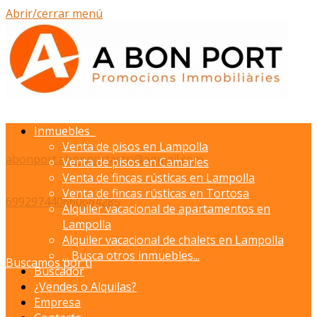
Abrir/cerrar menú
Inmuebles
Venta de pisos en Lampolla
abonport.abonportastri@agmail.com
Venta de pisos en Camarles
Venta de fincas rústicas en Lampolla
Venta de fincas rústicas en Tortosa
699297440
660664285
Alquiler vacacional de apartamentos en
Lampolla
Alquiler vacacional de chalets en Lampolla
...
Busca otros inmuebles...
Buscamos por ti
Buscador
¿Vendes o Alquilas?
Empresa