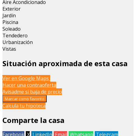
Aire Acondicionado
Exterior
Jardín
Piscina
Soleado
Tendedero
Urbanización
Vistas
Situación aproximada de esta casa
Leaflet
| Map data ©
OpenStreetMap
contributors
Ver en Google Maps
+
Hacer una contraoferta
Avisadme si baja de precio
−
Marcar como favorito
Calcula tu hipoteca
Comparte la casa
Facebook
X
LinkedIn
Email
Whatsapp
Telegram